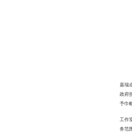
嘉瑞
政府
予巾
工作
务范