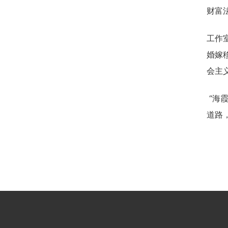
财富
工作
婚嫁
会主
“海
道路