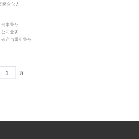
高级合伙人
- 刑事业务
- 公司业务
- 破产与重组业务
页