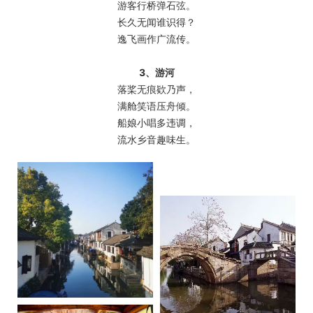
游客行桥弹石弦。
长久无闻谁识得？
逸飞画作广流传。
3、游河
落桨无痕欵乃声，
满舱笑语压舟倾。
船娘小唱多违调，
流水乡音趣味生。