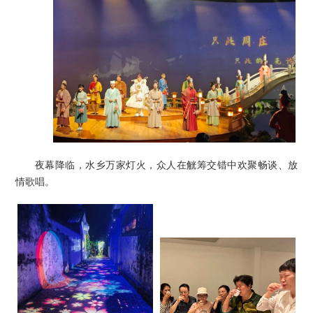
夜幕降临，水乡万家灯火，众人在觥筹交错中欢聚畅谈、放
情歌唱。