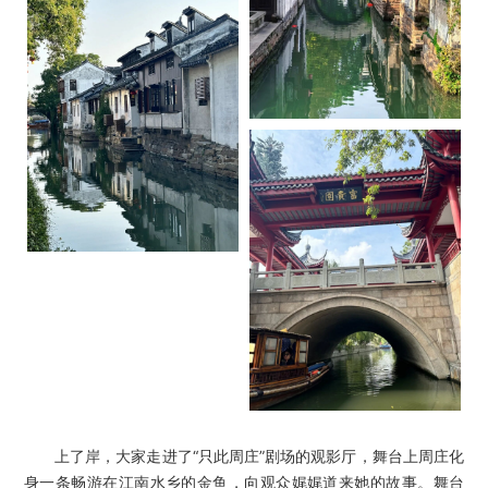
上了岸，大家走进了“只此周庄”剧场的观影厅，舞台上周庄化
身一条畅游在江南水乡的金鱼，向观众娓娓道来她的故事。舞台