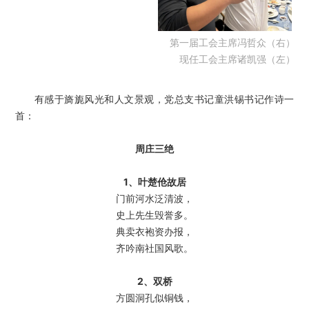
第一届工会主席冯哲众（右）
现任工会主席诸凯强（左）
有感于旖旎风光和人文景观，党总支书记童洪锡书记作诗一
首：
周庄三绝
1、叶楚伧故居
门前河水泛清波，
史上先生毁誉多。
典卖衣袍资办报，
齐吟南社国风歌。
2、双桥
方圆洞孔似铜钱，