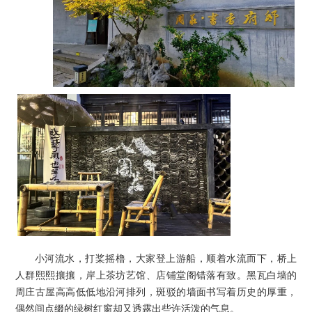
小河流水，打桨摇橹，大家登上游船，顺着水流而下，桥上
人群熙熙攘攘，岸上茶坊艺馆、店铺堂阁错落有致。黑瓦白墙的
周庄古屋高高低低地沿河排列，斑驳的墙面书写着历史的厚重，
偶然间点缀的绿树红窗却又透露出些许活泼的气息。