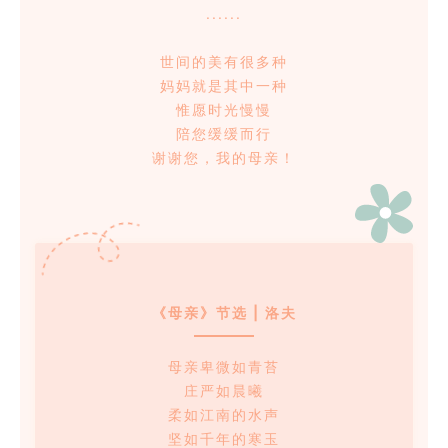
......
世间的美有很多种
妈妈就是其中一种
惟愿时光慢慢
陪您缓缓而行
谢谢您，我的母亲！
《母亲》节选 | 洛夫
母亲卑微如青苔
庄严如晨曦
柔如江南的水声
坚如千年的寒玉