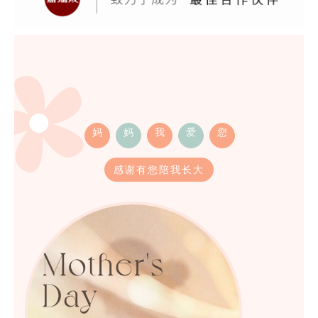
妈
妈
我
爱
您
感谢有您陪我长大