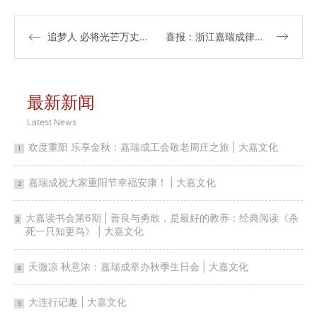
追梦人 必将光芒万丈：嘉瑞成所向每位劳动者致敬 | 大嘉文化
喜报：浙江嘉瑞成律师事务所羽毛球代表队在瓯海区第七届运动会上再创佳绩 | 大嘉文化
最新新闻
Latest News
欢度重阳 乐享金秋：嘉瑞成工会敬老周庄之旅 | 大嘉文化
1
嘉瑞成祝大家重阳节幸福安康！ | 大嘉文化
2
大嘉读书会第6期 | 善良与勇敢，是最好的教养：经典阅读《杀
3
死一只知更鸟》 | 大嘉文化
天微凉 秋意浓：嘉瑞成举办秋季生日会 | 大嘉文化
4
大连行记趣 | 大嘉文化
5