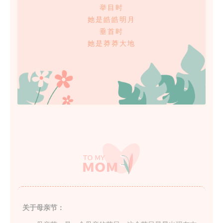
举目时
她是皓皓明月
垂首时
她是莽莽大地
关于母亲节：