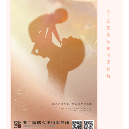
愿
您
永
远
被
温
柔
相
待